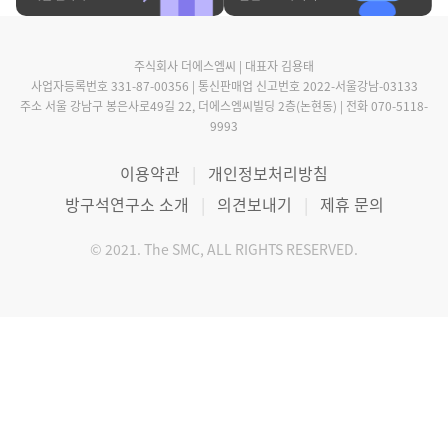
주식회사 더에스엠씨 | 대표자 김용태
사업자등록번호 331-87-00356 | 통신판매업 신고번호 2022-서울강남-03133
주소 서울 강남구 봉은사로49길 22, 더에스엠씨빌딩 2층(논현동) | 전화 070-5118-
9993
이용약관
개인정보처리방침
방구석연구소 소개
의견보내기
제휴 문의
© 2021. The SMC, ALL RIGHTS RESERVED.