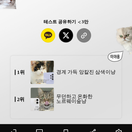
테스트 공유하기
3만
경계 가득 앙칼진 삼색이냥
1위
무던하고 온화한
2위
노르웨이숲냥